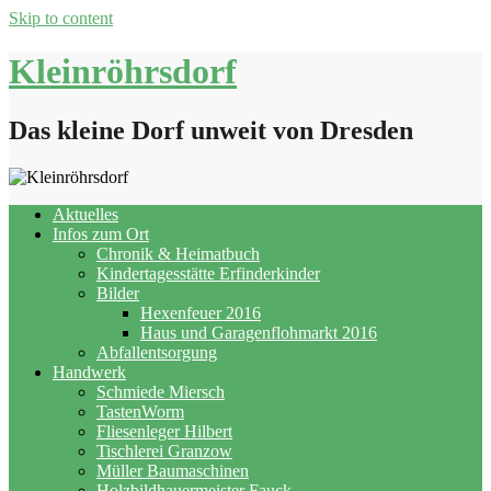
Skip to content
Kleinröhrsdorf
Das kleine Dorf unweit von Dresden
Aktuelles
Infos zum Ort
Chronik & Heimatbuch
Kindertagesstätte Erfinderkinder
Bilder
Hexenfeuer 2016
Haus und Garagenflohmarkt 2016
Abfallentsorgung
Handwerk
Schmiede Miersch
TastenWorm
Fliesenleger Hilbert
Tischlerei Granzow
Müller Baumaschinen
Holzbildhauermeister Fauck