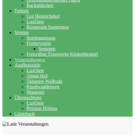
Backstübchen
Freizeit
Gut Heinrichshof
LuxOase
Restaurant Seeterrasse
Vereine
Spielmannszug
Förderverein
Senioren
Freiwillige Feuerwehr Kleinröhrsdorf
Veranstaltungen
Ausflugsziele
LuxOase
Almas Hof
Talsperre Wallroda
Rundwanderweg
Massenei
Übernachtung
LuxOase
Pension Höfgen
Gästebuch